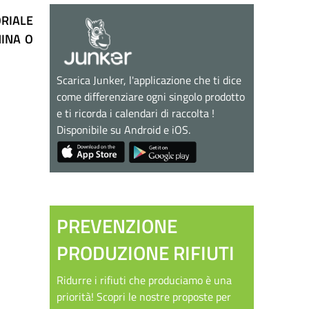
RIALE
MINA O
Scarica Junker, l'applicazione che ti dice
come differenziare ogni singolo prodotto
e ti ricorda i calendari di raccolta !
Disponibile su Android e iOS.
PREVENZIONE
PRODUZIONE RIFIUTI
Ridurre i rifiuti che produciamo è una
priorità! Scopri le nostre proposte per