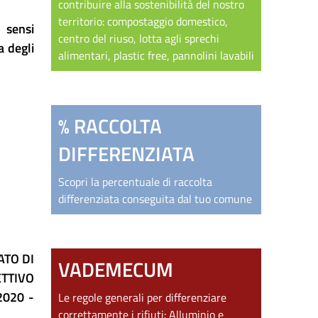
contribuire alla sostenibilità del nostro
territorio: compostaggio domestico,
i sensi
centro del riuso, lotta agli sprechi
a degli
alimentari, plastic free, pannolini lavabili
% RACCOLTA
DIFFERENZIATA
Scopri la percentuale di raccolta
differenziata conseguita dal tuo comune
ATO DI
VADEMECUM
ETTIVO
2020 -
Le regole generali per differenziare
correttamente i rifiuti:
Alluminio e