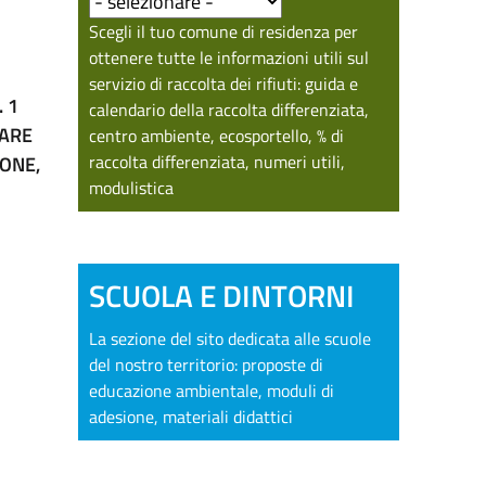
Scegli il tuo comune di residenza per
ottenere tutte le informazioni utili sul
servizio di raccolta dei rifiuti: guida e
 1
calendario della raccolta differenziata,
NARE
centro ambiente, ecosportello, % di
raccolta differenziata, numeri utili,
IONE,
modulistica
SCUOLA E DINTORNI
La sezione del sito dedicata alle scuole
del nostro territorio: proposte di
educazione ambientale, moduli di
adesione, materiali didattici