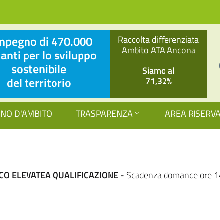
impegno di 470.000
Raccolta differenziata
Ambito ATA Ancona
tanti per lo sviluppo
sostenibile
Siamo al
del territorio
71,32%
ANO D'AMBITO
TRASPARENZA
AREA RISERV
CO ELEVATEA QUALIFICAZIONE -
Scadenza domande ore 1