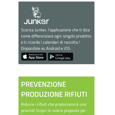
Scarica Junker, l'applicazione che ti dice
come differenziare ogni singolo prodotto
e ti ricorda i calendari di raccolta !
Disponibile su Android e iOS.
PREVENZIONE
PRODUZIONE RIFIUTI
Ridurre i rifiuti che produciamo è una
priorità! Scopri le nostre proposte per