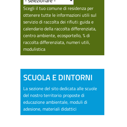
Scegli il tuo comune di residenza per
ottenere tutte le informazioni utili sul
servizio di raccolta dei rifiuti: guida e
calendario della raccolta differenziata,
centro ambiente, ecosportello, % di
raccolta differenziata, numeri utili,
modulistica
SCUOLA E DINTORNI
La sezione del sito dedicata alle scuole
del nostro territorio: proposte di
educazione ambientale, moduli di
adesione, materiali didattici