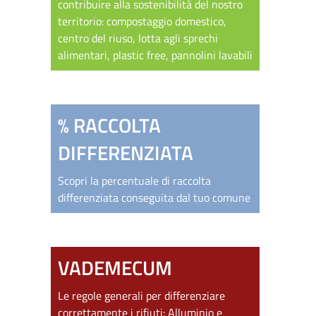
contribuire alla sostenibilità del nostro
territorio: compostaggio domestico,
centro del riuso, lotta agli sprechi
alimentari, plastic free, pannolini lavabili
% RACCOLTA
DIFFERENZIATA
Scopri la percentuale di raccolta
differenziata conseguita dal tuo comune
VADEMECUM
Le regole generali per differenziare
correttamente i rifiuti:
Alluminio e