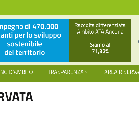
impegno di 470.000
Raccolta differenziata
Ambito ATA Ancona
tanti per lo sviluppo
sostenibile
Siamo al
del territorio
71,32%
ANO D'AMBITO
TRASPARENZA
AREA RISERV
RVATA