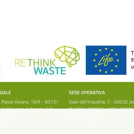
EGALE
SEDE OPERATIVA
i Passo Varano, 19/A - 60131
Viale dell'Industria, 5 - 60035 Je
/o Provincia di Ancona C.F.
Tel 0731 200969 - 0731 59804
70429
0731 221630