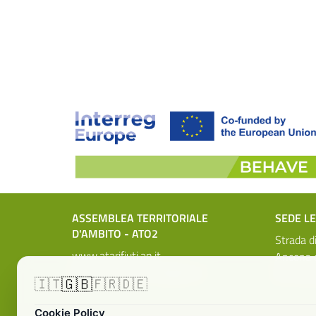
ASSEMBLEA TERRITORIALE
SEDE L
D'AMBITO - ATO2
Strada d
www.atarifiuti.an.it
Ancona c
pec:
atarifiutiancona@pec.it
931359
🇬🇧
🇮🇹
🇫🇷
🇩🇪
Cookie Policy