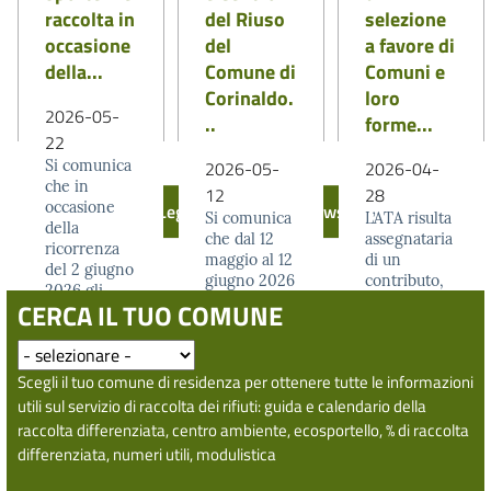
raccolta in
del Riuso
selezione
occasione
del
a favore di
della...
Comune di
Comuni e
Corinaldo.
loro
2026-05-
..
forme...
22
Si comunica
2026-05-
2026-04-
che in
12
28
occasione
Leggi tutte tutte le news
Si comunica
L’ATA risulta
della
che dal 12
assegnataria
ricorrenza
maggio al 12
di un
del 2 giugno
giugno 2026
contributo,
2026 gli
il Centro
concesso
CERCA IL TUO COMUNE
sportelli
Ambiente e
dalla
subiranno le
il Centro del
Regione
seguenti...
Riuso siti...
Marche in
LEGGI DI PIÙ
Scegli il tuo comune di residenza per ottenere tutte le informazioni
LEGGI DI PIÙ
attuazione...
LEGGI DI PIÙ
utili sul servizio di raccolta dei rifiuti: guida e calendario della
raccolta differenziata, centro ambiente, ecosportello, % di raccolta
differenziata, numeri utili, modulistica