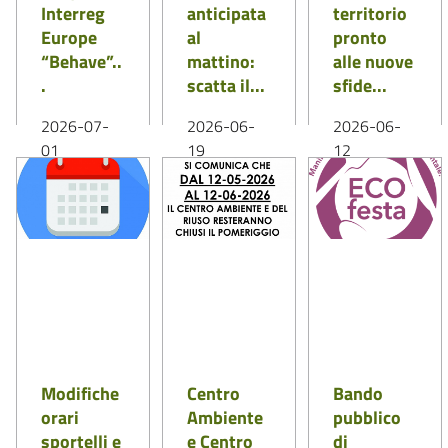
Interreg
anticipata
territorio
Europe
al
pronto
“Behave”..
mattino:
alle nuove
.
scatta il...
sfide...
2026-07-
2026-06-
2026-06-
01
19
12
E se spazi
Con l’arrivo
Al via la
pubblici più
delle alte
seconda fase
puliti
temperature
della nuova
iniziassero
estive e in
campagna di
da una
ottemperanz
comunicazio
semplice
a alle
ne dell’ATA
scelta...
normative
Rifiuti...
LEGGI DI PIÙ
LEGGI DI PIÙ
vigenti
inerenti...
LEGGI DI PIÙ
Modifiche
Centro
Bando
orari
Ambiente
pubblico
sportelli e
e Centro
di