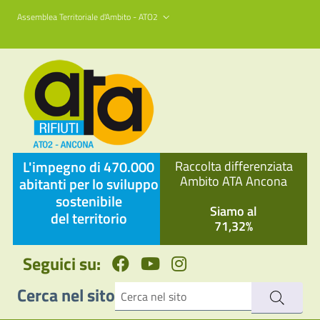
Assemblea Territoriale d'Ambito - ATO2
L'impegno di 470.000
Raccolta differenziata
Ambito ATA Ancona
abitanti per lo sviluppo
sostenibile
Siamo al
del territorio
71,32%
Seguici su:
Cerca nel sito