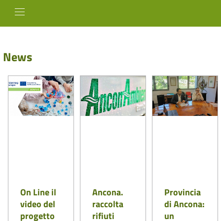
News
On Line il
Ancona.
Provincia
video del
raccolta
di Ancona:
progetto
rifiuti
un