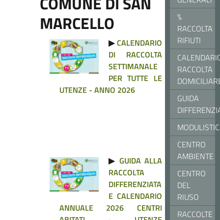
COMUNE DI SAN
%
MARCELLO
RACCOLTA
RIFIUTI
▶
CALENDARIO
DI RACCOLTA
CALENDARI
SETTIMANALE
RACCOLTA
PER TUTTE LE
DOMICILIAR
UTENZE - ANNO 2026
GUIDA
DIFFERENZI
MODULISTI
CENTRO
AMBIENTE
▶
GUIDA ALLA
RACCOLTA
CENTRO
DIFFERENZIATA
DEL
E CALENDARIO
RIUSO
ANNUALE 2026 CENTRI
RACCOLTE
ABITATI - UTENZE