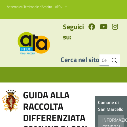
Assemblea Territoriale d'Ambito - ATO2
Seguici
su:
Cerca nel sito
GUIDA ALLA
Comune di
RACCOLTA
San Marcello
DIFFERENZIATA
INFORMAZI
GENERALI