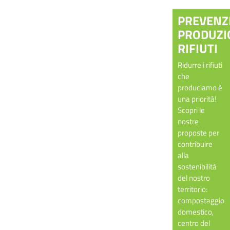
PREVENZ
PRODUZI
RIFIUTI
Ridurre i rifiuti
che
produciamo è
una priorità!
Scopri le
nostre
proposte per
contribuire
alla
sostenibilità
del nostro
territorio:
compostaggio
domestico,
centro del