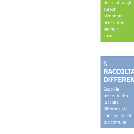
riuso, lotta agli
sprechi
alimentari,
plastic free,
pannolini
lavabili
%
RACCOLT
DIFFEREN
Scopri la
percentuale di
raccolta
differenziata
conseguita dal
tuo comune