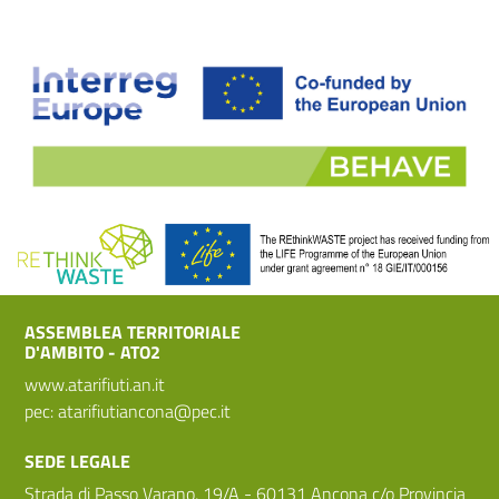
ASSEMBLEA TERRITORIALE
D'AMBITO - ATO2
www.atarifiuti.an.it
pec:
atarifiutiancona@pec.it
SEDE LEGALE
Strada di Passo Varano, 19/A - 60131 Ancona c/o Provincia