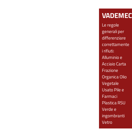
VADEME
Le regole
generali per
differenziare
correttamente
i rifiuti:
Alluminio e
Acciaio
Carta
Frazione
Organica
Olio
Vegetale
Usato
Pile e
Farmaci
Plastica
RSU
Verde e
ingombranti
Vetro