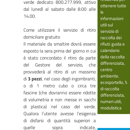
verde dedicato 800.277.999, attivo
ottenere tutte
dal lunedì al sabato dalle 8.00 alle
le
14.00.
informazioni
utili sul
Come utilizzare il servizio di ritiro
servizio di
domiciliare gratuito
raccolta dei
Il materiale da smaltire dovrà essere
rifiuti: guida e
calendario
esposto la sera prima del giorno in cui
della raccolta
è stato concordato il ritiro da parte
differenziata,
del Gestore del servizio, che
centro
provvederà al ritiro di un massimo
ambiente,
di
3 pezzi
, nel caso degli ingombranti,
ecosportello, %
o di 1 metro cubo o circa tre
di raccolta
fascine (che dovranno essere ridotte
differenziata,
di volumetria e non messe in sacchi
numeri utili,
di plastica) nel caso del verde.
modulistica
Qualora l’utente avesse l’esigenza
di disfarsi di quantità superiori a
quelle sopra indicate,