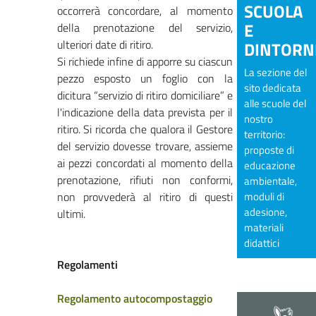
SCUOLA
occorrerà concordare, al momento
E
della prenotazione del servizio,
ulteriori date di ritiro.
DINTORN
Si richiede infine di apporre su ciascun
La sezione del
pezzo esposto un foglio con la
sito dedicata
dicitura “servizio di ritiro domiciliare” e
alle scuole del
l'indicazione della data prevista per il
nostro
ritiro. Si ricorda che qualora il Gestore
territorio:
del servizio dovesse trovare, assieme
proposte di
ai pezzi concordati al momento della
educazione
prenotazione, rifiuti non conformi,
ambientale,
non provvederà al ritiro di questi
moduli di
adesione,
ultimi.
materiali
didattici
Regolamenti
Regolamento autocompostaggio