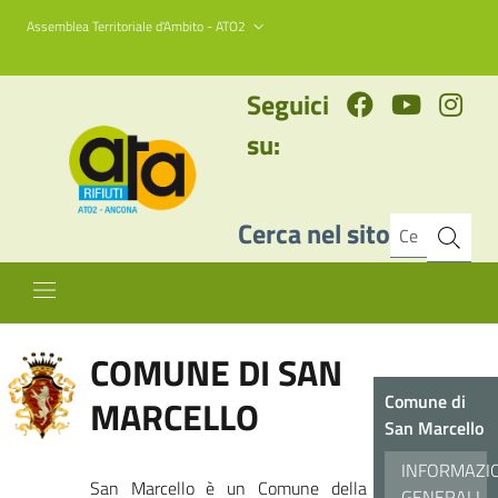
Assemblea Territoriale d'Ambito - ATO2
Seguici
su:
Cerca nel sito
COMUNE DI SAN
Comune di
MARCELLO
San Marcello
INFORMAZI
San Marcello è un Comune della
GENERALI