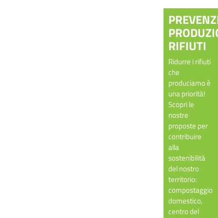
PREVENZ
PRODUZI
RIFIUTI
Ridurre i rifiuti
che
produciamo è
una priorità!
Scopri le
nostre
proposte per
contribuire
alla
sostenibilità
del nostro
territorio:
compostaggio
domestico,
centro del