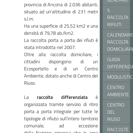
provincia di Ancona di 2.036 abitanti,
%
situato ad un'altitudine di 231 metri
RACCOLTA
s.l.m.
RIFIUTI
Ha una superficie di 25,52 km2 e una
densità di 79,78 ab./km2.
CALENDARI
La raccolta porta a porta dei rifiuti è
RACCOLTA
stata introdotta nel 2007.
DOMICILIAR
Oltre alla raccolta domiciliare, i
GUIDA
cittadini dispongono di un
DIFFERENZI
Ecosportello e di un Centro
Ambiente, dotato anche di Centro del
MODULISTI
Riuso.
CENTRO
AMBIENTE
La
raccolta differenziata
è
organizzata tramite servizio di ritiro
CENTRO
porta a porta integrale per tutte le
DEL
tipologie di rifiuto sull'intero territorio
RIUSO
comunale, ad eccezione
RACCOLTE
della frazione organica che in area