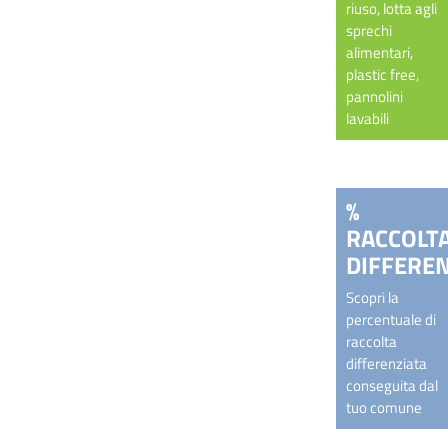
riuso, lotta agli
sprechi
alimentari,
plastic free,
pannolini
lavabili
%
RACCOLT
DIFFEREN
Scopri la
percentuale di
raccolta
differenziata
conseguita dal
tuo comune