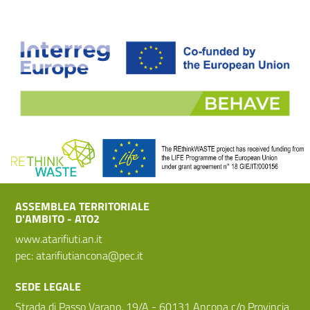
ASSEMBLEA TERRITORIALE
D'AMBITO - ATO2
www.atarifiuti.an.it
pec:
atarifiutiancona@pec.it
SEDE LEGALE
Strada di Passo Varano, 19/A - 60131 Ancona c/o Provincia