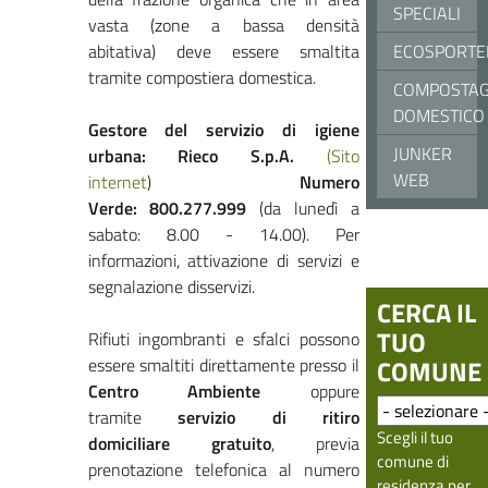
SPECIALI
vasta (zone a bassa densità
abitativa) deve essere smaltita
ECOSPORTE
tramite compostiera domestica.
COMPOSTAG
DOMESTICO
Gestore del servizio di igiene
JUNKER
urbana:
Rieco S.p.A.
(Sito
WEB
internet
)
Numero
Verde: 800.277.999
(da lunedì a
sabato: 8.00 - 14.00). Per
informazioni, attivazione di servizi e
segnalazione disservizi.
CERCA IL
TUO
Rifiuti ingombranti e sfalci possono
essere smaltiti direttamente presso il
COMUNE
Centro Ambiente
oppure
tramite
servizio di ritiro
Scegli il tuo
domiciliare
gratuito
, previa
comune di
prenotazione telefonica al numero
residenza per