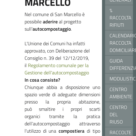
MARCELLO
%
Nel comune di San Marcello è
RACCOLTA
possibile
aderire
al progetto
RIFIUTI
sull'
autocompostaggio
.
CALENDARI
RACCOLTA
L'Unione dei Comuni ha infatti
DOMICILIAR
approvato, con Deliberazione del
Consiglio n. 39 del 12/12/2019,
GUIDA
il
Regolamento comunale per la
DIFFERENZI
Gestione dell'autocompostaggio
MODULISTI
In cosa consiste?
Chiunque abbia a disposizione uno
CENTRO
spazio verde di adeguate dimensioni
AMBIENTE
presso la propria abitazione,
CENTRO
può smaltire i propri scarti
DEL
organici tramite la pratica
RIUSO
dell'autocompostaggio attraverso
l'utilizzo di una
compostiera
di tipo
RACCOLTE