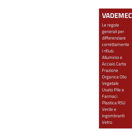
VADEME
Le regole
generali per
differenziare
correttamente
i rifiuti:
Alluminio e
Acciaio
Carta
Frazione
Organica
Olio
Vegetale
Usato
Pile e
Farmaci
Plastica
RSU
Verde e
ingombranti
Vetro