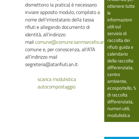
dismettono la pratica) è necessario
ottenere tutte
inviare apposito modulo, compilato a
le
nome dell'intestatario della tassa
informazioni
utili sul
rifiuti e allegando documento di
servizio di
identità, all'indirizzo
raccolta dei
mail
comune@comune.sanmarcello.an.it
del
rifiuti: guida e
comune e, per conoscenza, all'ATA
calendario
all'indirizzo mail
della raccolta
segreteria@atarifiuti.an.it:
differenziata,
centro
scarica modulistica
ambiente,
autocompostaggio
ecosportello, %
di raccolta
differenziata,
numeri utili,
modulistica