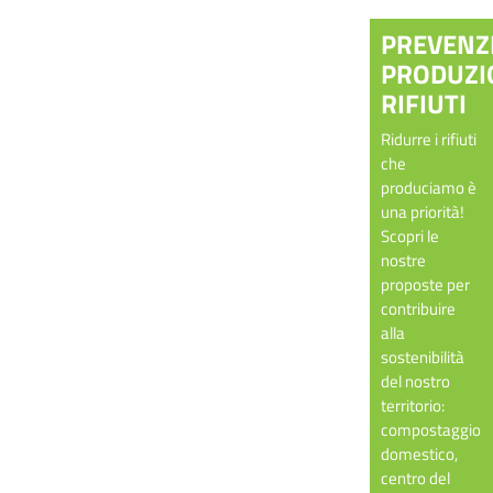
PREVENZ
PRODUZI
RIFIUTI
Ridurre i rifiuti
che
produciamo è
una priorità!
Scopri le
nostre
proposte per
contribuire
alla
sostenibilità
del nostro
territorio:
compostaggio
domestico,
centro del