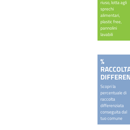
riuso, lotta agli
sprechi
alimentari,
plastic free,
pannolini
lavabili
%
RACCOLT
DIFFEREN
Scopri la
percentuale di
raccolta
differenziata
conseguita dal
tuo comune