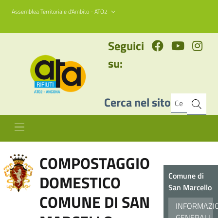
Assemblea Territoriale d'Ambito - ATO2
Seguici
su:
Cerca nel sito
COMPOSTAGGIO
Comune di
DOMESTICO
San Marcello
COMUNE DI SAN
INFORMAZI
GENERALI