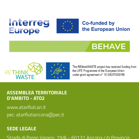
ASSEMBLEA TERRITORIALE
D'AMBITO - ATO2
www.atarifiuti.an.it
pec:
atarifiutiancona@pec.it
SEDE LEGALE
Strada di Passo Varano, 19/A - 60131 Ancona c/o Provincia