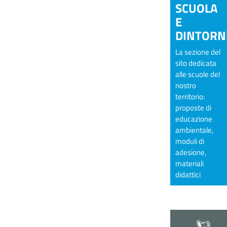
SCUOLA
E
DINTORN
La sezione del
sito dedicata
alle scuole del
nostro
territorio:
proposte di
educazione
ambientale,
moduli di
adesione,
materiali
didattici