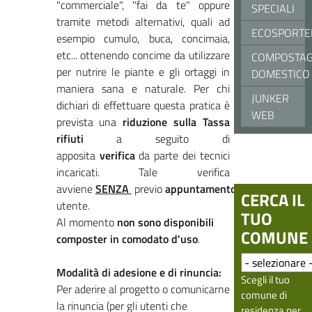
"commerciale", "fai da te" oppure
SPECIALI
tramite metodi alternativi, quali ad
ECOSPORTE
esempio cumulo, buca, concimaia,
etc... ottenendo concime da utilizzare
COMPOSTAG
per nutrire le piante e gli ortaggi in
DOMESTICO
maniera sana e naturale. Per chi
JUNKER
dichiari di effettuare questa pratica è
WEB
prevista una
riduzione sulla Tassa
rifiuti
a seguito di
apposita
verifica
da parte dei tecnici
incaricati. Tale verifica
avviene
SENZA
previo
appuntamento
con
CERCA IL
utente.
TUO
Al momento
non sono disponibili
COMUNE
composter in comodato d'uso
.
Modalità di adesione e di rinuncia:
Scegli il tuo
Per aderire al progetto o comunicarne
comune di
la rinuncia (per gli utenti che
residenza per