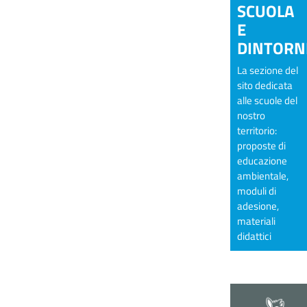
SCUOLA
E
DINTORN
La sezione del
sito dedicata
alle scuole del
nostro
territorio:
proposte di
educazione
ambientale,
moduli di
adesione,
materiali
didattici