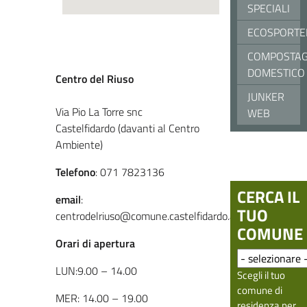
SPECIALI
ECOSPORTE
COMPOSTAG
DOMESTICO
Centro del Riuso
JUNKER
Via Pio La Torre snc
WEB
Castelfidardo (davanti al Centro
Ambiente)
Telefono
: 071 7823136
CERCA IL
email
:
TUO
centrodelriuso@comune.castelfidardo.an.it
COMUNE
Orari di apertura
LUN:9.00 – 14.00
Scegli il tuo
comune di
MER: 14.00 – 19.00
residenza per