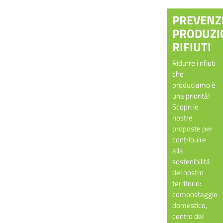
PREVENZ
PRODUZI
RIFIUTI
Ridurre i rifiuti
che
produciamo è
una priorità!
Scopri le
nostre
proposte per
contribuire
alla
sostenibilità
del nostro
territorio:
compostaggio
domestico,
centro del