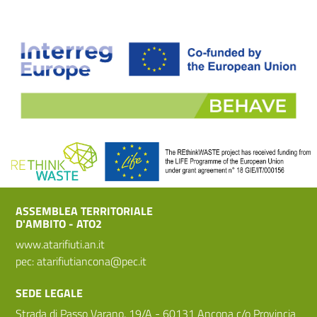
ASSEMBLEA TERRITORIALE
D'AMBITO - ATO2
www.atarifiuti.an.it
pec:
atarifiutiancona@pec.it
SEDE LEGALE
Strada di Passo Varano, 19/A - 60131 Ancona c/o Provincia