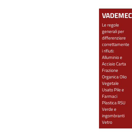
VADEME
Le regole
generali per
differenziare
correttamente
i rifiuti:
Alluminio e
Acciaio
Carta
Frazione
Organica
Olio
Vegetale
Usato
Pile e
Farmaci
Plastica
RSU
Verde e
ingombranti
Vetro