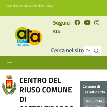
Assemblea Territoriale d'Ambito - ATO2
Seguici
su:
Cerca nel sito
CENTRO DEL
Comune di
RIUSO COMUNE
Castelfidardo
DI
INFORMAZI
GENERALI