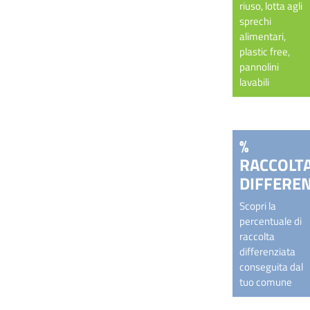
riuso, lotta agli
sprechi
alimentari,
plastic free,
pannolini
lavabili
%
RACCOLT
DIFFEREN
Scopri la
percentuale di
raccolta
differenziata
conseguita dal
tuo comune