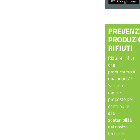
PREVENZ
PRODUZI
RIFIUTI
Ridurre i rifiuti
che
produciamo è
una priorità!
Scopri le
nostre
proposte per
contribuire
alla
sostenibilità
del nostro
territorio: