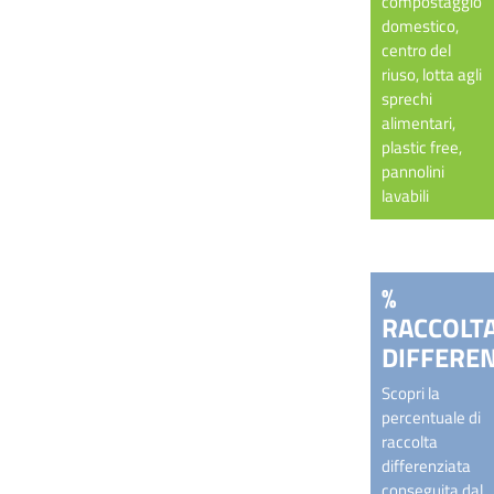
compostaggio
domestico,
centro del
riuso, lotta agli
sprechi
alimentari,
plastic free,
pannolini
lavabili
%
RACCOLT
DIFFEREN
Scopri la
percentuale di
raccolta
differenziata
conseguita dal