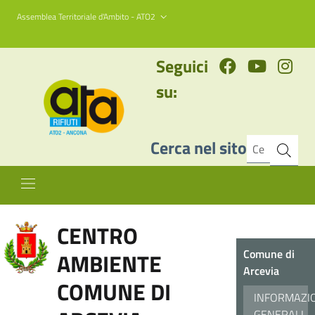
Assemblea Territoriale d'Ambito - ATO2
Seguici
su:
Cerca nel sito
CENTRO
Comune di
AMBIENTE
Arcevia
COMUNE DI
INFORMAZI
GENERALI