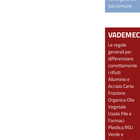
tuo comune
VADEME
Le regole
generali per
differenziare
correttamente
i rifiuti:
Alluminio e
Acciaio
Carta
Frazione
Organica
Olio
Vegetale
Usato
Pile e
Farmaci
Plastica
RSU
Verde e