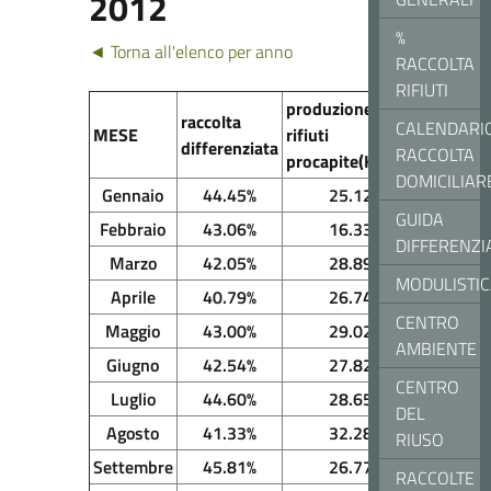
2012
%
◄ Torna all'elenco per anno
RACCOLTA
RIFIUTI
produzione
raccolta
CALENDARI
MESE
rifiuti
differenziata
RACCOLTA
procapite(Kg/ab)
DOMICILIAR
Gennaio
44.45%
25.12
GUIDA
Febbraio
43.06%
16.33
DIFFERENZI
Marzo
42.05%
28.89
MODULISTI
Aprile
40.79%
26.74
CENTRO
Maggio
43.00%
29.02
AMBIENTE
Giugno
42.54%
27.82
CENTRO
Luglio
44.60%
28.65
DEL
Agosto
41.33%
32.28
RIUSO
Settembre
45.81%
26.77
RACCOLTE