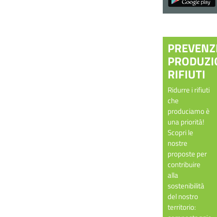
PREVENZ
PRODUZI
RIFIUTI
Ridurre i rifiuti
che
produciamo è
una priorità!
Scopri le
nostre
proposte per
contribuire
alla
sostenibilità
del nostro
territorio: