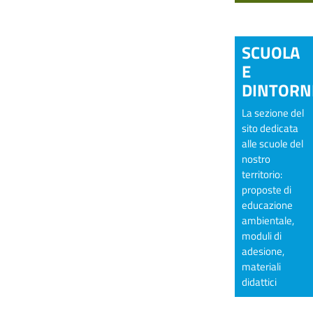
SCUOLA
E
DINTORN
La sezione del
sito dedicata
alle scuole del
nostro
territorio:
proposte di
educazione
ambientale,
moduli di
adesione,
materiali
didattici