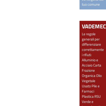
tuo comune
VADEME
Le regole
generali per
differenziare
correttamente
i rifiuti:
Alluminio e
Acciaio
Carta
Frazione
Organica
Olio
Vegetale
Usato
Pile e
Farmaci
Plastica
RSU
Verde e