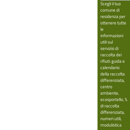
Scegli il tuo
comune di
residenza per
ottenere tutte
le
informazioni
utili sul
servizio di
raccolta dei
rifiuti: guida e
calendario
della raccolta
differenziata,
centro
ambiente,
ecosportello, %
di raccolta
differenziata,
numeri utili,
modulistica