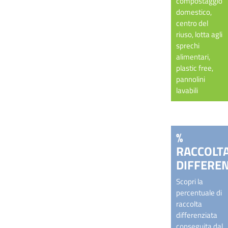
compostaggio
domestico,
centro del
riuso, lotta agli
sprechi
alimentari,
plastic free,
pannolini
lavabili
%
RACCOLT
DIFFEREN
Scopri la
percentuale di
raccolta
differenziata
conseguita dal