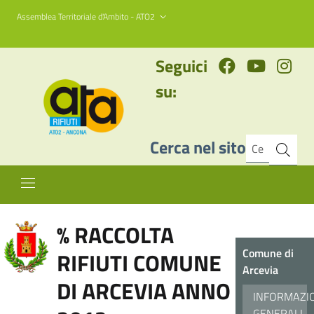
Assemblea Territoriale d'Ambito - ATO2
Seguici
su:
Cerca nel sito
% RACCOLTA
Comune di
RIFIUTI COMUNE
Arcevia
DI ARCEVIA ANNO
INFORMAZI
GENERALI