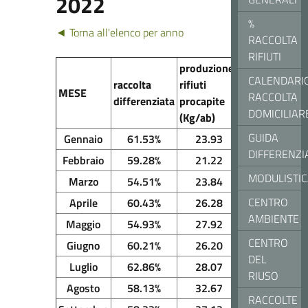
2022
%
◄ Torna all'elenco per anno
RACCOLTA
RIFIUTI
produzione
CALENDARI
raccolta
rifiuti
MESE
RACCOLTA
differenziata
procapite
DOMICILIAR
(Kg/ab)
GUIDA
Gennaio
61.53%
23.93
DIFFERENZI
Febbraio
59.28%
21.22
MODULISTI
Marzo
54.51%
23.84
CENTRO
Aprile
60.43%
26.28
AMBIENTE
Maggio
54.93%
27.92
CENTRO
Giugno
60.21%
26.20
DEL
Luglio
62.86%
28.07
RIUSO
Agosto
58.13%
32.67
RACCOLTE