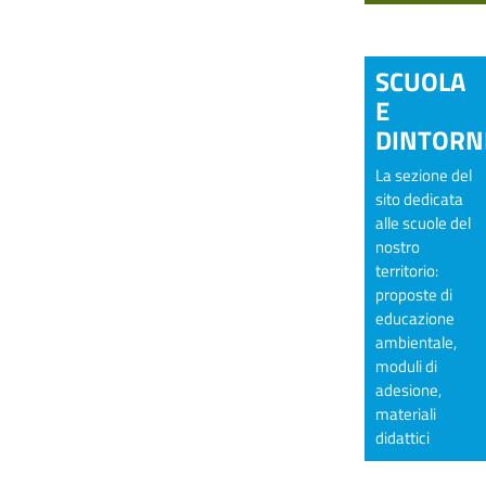
SCUOLA
E
DINTORN
La sezione del
sito dedicata
alle scuole del
nostro
territorio:
proposte di
educazione
ambientale,
moduli di
adesione,
materiali
didattici