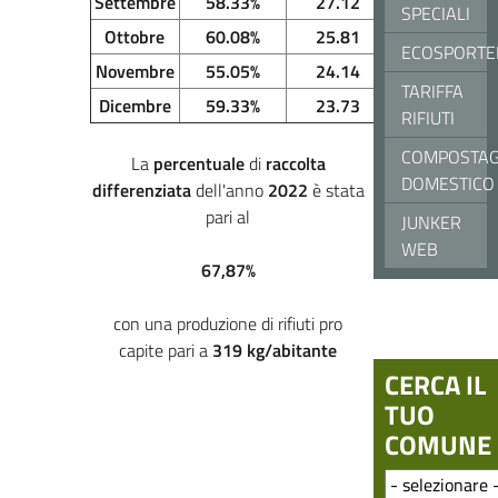
Settembre
58.33%
27.12
SPECIALI
Ottobre
60.08%
25.81
ECOSPORTE
Novembre
55.05%
24.14
TARIFFA
Dicembre
59.33%
23.73
RIFIUTI
COMPOSTAG
La
percentuale
di
raccolta
DOMESTICO
differenziata
dell'anno
2022
è stata
pari al
JUNKER
WEB
67,87%
con una produzione di rifiuti pro
capite pari a
319
kg/abitante
CERCA IL
TUO
COMUNE