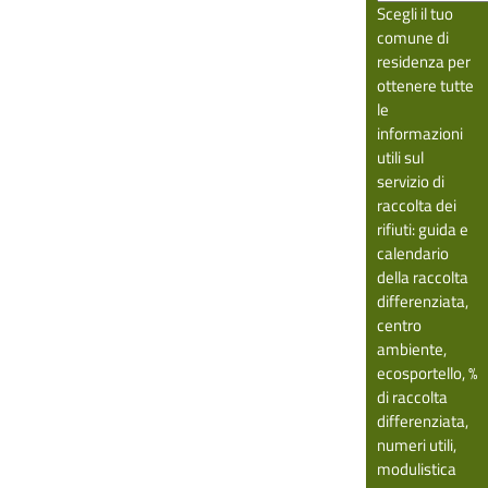
Scegli il tuo
comune di
residenza per
ottenere tutte
le
informazioni
utili sul
servizio di
raccolta dei
rifiuti: guida e
calendario
della raccolta
differenziata,
centro
ambiente,
ecosportello, %
di raccolta
differenziata,
numeri utili,
modulistica