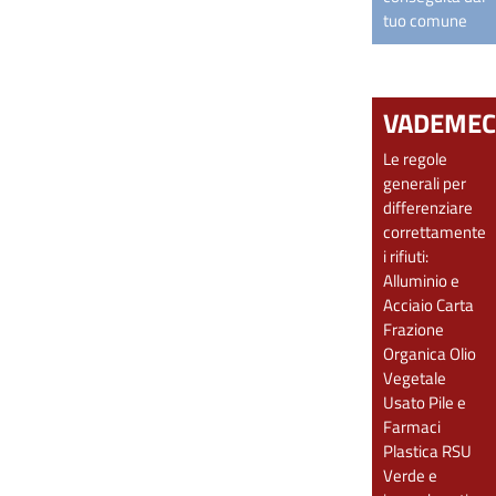
tuo comune
VADEME
Le regole
generali per
differenziare
correttamente
i rifiuti:
Alluminio e
Acciaio
Carta
Frazione
Organica
Olio
Vegetale
Usato
Pile e
Farmaci
Plastica
RSU
Verde e