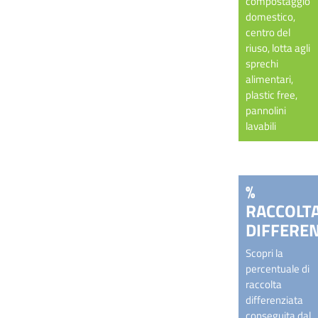
compostaggio
domestico,
centro del
riuso, lotta agli
sprechi
alimentari,
plastic free,
pannolini
lavabili
%
RACCOLT
DIFFEREN
Scopri la
percentuale di
raccolta
differenziata
conseguita dal