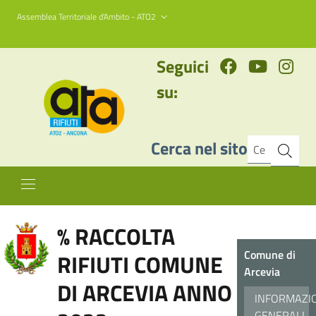
Assemblea Territoriale d'Ambito - ATO2
Seguici
su:
Cerca nel sito
% RACCOLTA
Comune di
RIFIUTI COMUNE
Arcevia
DI ARCEVIA ANNO
INFORMAZI
GENERALI