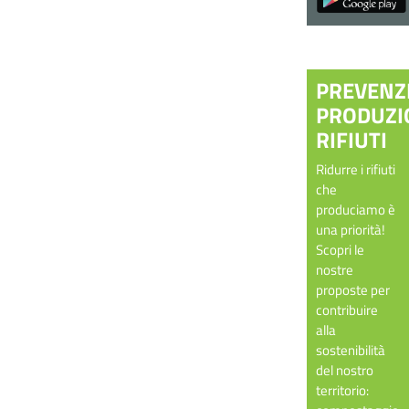
PREVENZ
PRODUZI
RIFIUTI
Ridurre i rifiuti
che
produciamo è
una priorità!
Scopri le
nostre
proposte per
contribuire
alla
sostenibilità
del nostro
territorio: